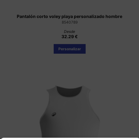
Pantalón corto voley playa personalizado hombre
8540789
Desde
32.29 €
Personalizar