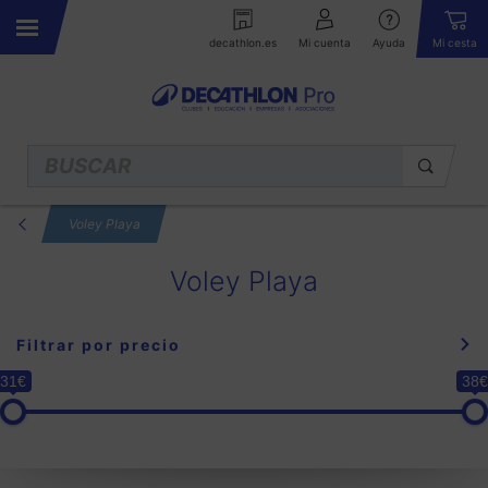
decathlon.es
Mi cuenta
Ayuda
Mi cesta
Voley Playa
Voley Playa
Filtrar por precio
31€
38€