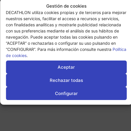
Gestión de cookies
DECATHLON utiliza cookies propias y de terceros para mejorar
nuestros servicios, facilitar el acceso a recursos y servicios,
con finalidades analíticas y mostrarle publicidad relacionada
con sus preferencias mediante el análisis de sus hábitos de
navegación. Puede aceptar todas las cookies pulsando en
“ACEPTAR” o rechazarlas o configurar su uso pulsando en
“CONFIGURAR”. Para más información consulte nuestra
Política
de cookies
.
Camiseta de tirantes deporte playa personalizada hombre
Aceptar
8540788
Desde
Rechazar todas
32.29 €
Configurar
Personalizar