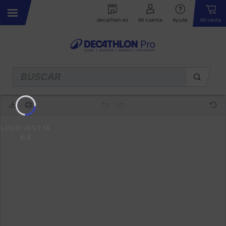
decathlon.es
Mi cuenta
Ayuda
Mi cesta