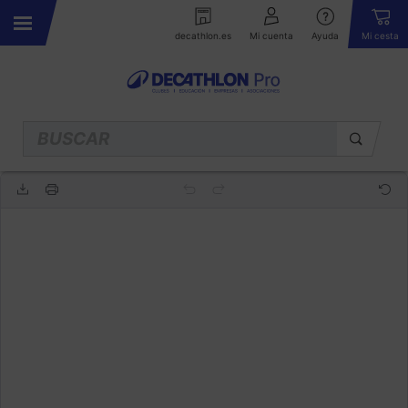
decathlon.es
Mi cuenta
Ayuda
Mi cesta